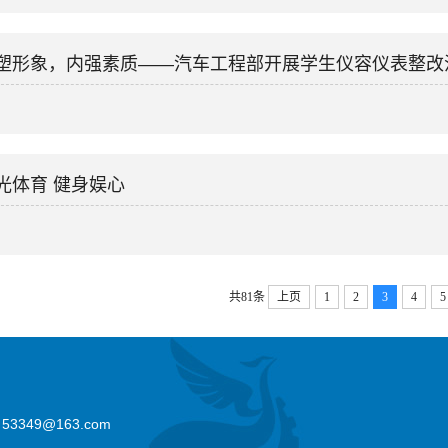
塑形象，内强素质——汽车工程部开展学生仪容仪表整改
光体育 健身娱心
共81条
上页
1
2
3
4
5
349@163.com