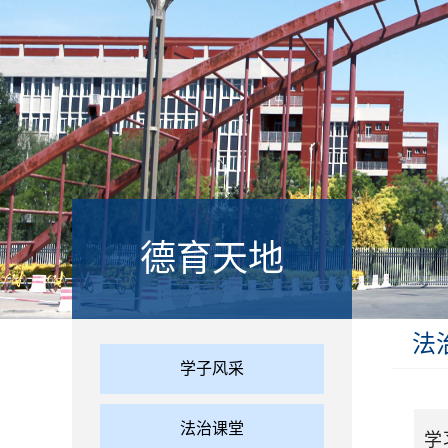
德育天地
法
学子风采
法治课堂
学