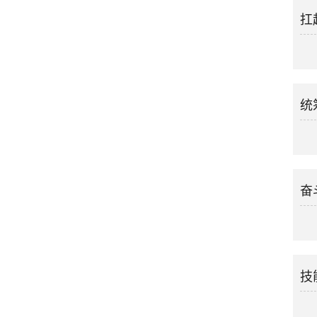
扛
统
奋
技